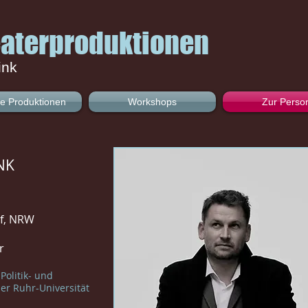
aterproduktionen
ink
le Produktionen
Workshops
Zur Perso
NK
rf, NRW
r
Politik- und
er Ruhr-Universität