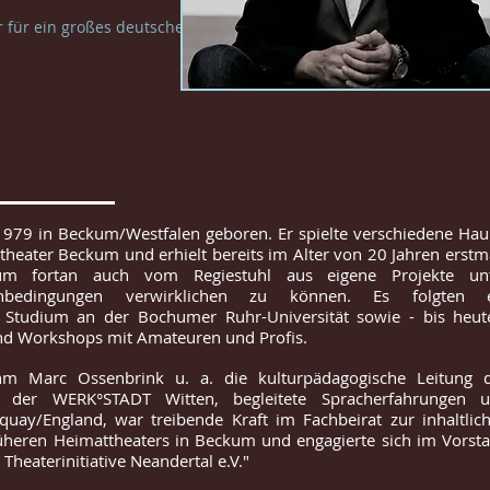
r für ein großes deutsches
979 in Beckum/Westfalen geboren. Er spielte verschiedene Hau
theater Beckum und erhielt bereits im Alter von 20 Jahren erstm
 um fortan auch vom Regiestuhl aus eigene Projekte un
enbedingungen verwirklichen zu können. Es folgten 
es Studium an der Bochumer Ruhr-Universität sowie - bis heut
nd Workshops mit Amateuren und Profis.
ahm Marc Ossenbrink u. a. die kulturpädagogische Leitung 
bs der WERK°STADT Witten, begleitete Spracherfahrungen 
uay/England, war treibende Kraft im Fachbeirat zur inhaltlic
üheren Heimattheaters in Beckum und engagierte sich im Vorst
 Theaterinitiative Neandertal e.V."