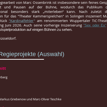
Regiearbeit von Marc Ossenbrink ist insbesondere sein feines Ges
ität und Pausen auf der Bühne, wodurch das Publikum 
onal besonders stark „miterleben“ kann. Nach zuletzt d
en für das "Theater Kammerspielchen" in Solingen inszeniert M
tück
"Kardinalfehler
"
am renommierten Wuppertaler TiC-Theat
ang Juni 2026. Auch seine vorherige Inszenierung
"Sex oder Ex"
tspielproduktion auf einigen Bühnen zu sehen.
üsseldorf.
Regieprojekte (Auswahl)
itt
rberg
 Markus Griebenow und Marc-Oliver Teschke