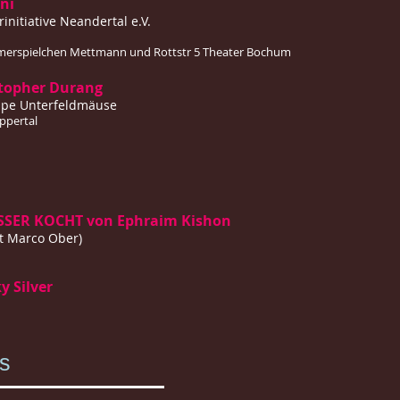
ni
initiative Neandertal e.V.
mmerspielchen Mettmann und Rottstr 5 Theater Bochum
topher Durang
ppe Unterfeldmäuse
ppertal
SSER KOCHT von Ephraim Kishon
t Marco Ober)
 Silver
s