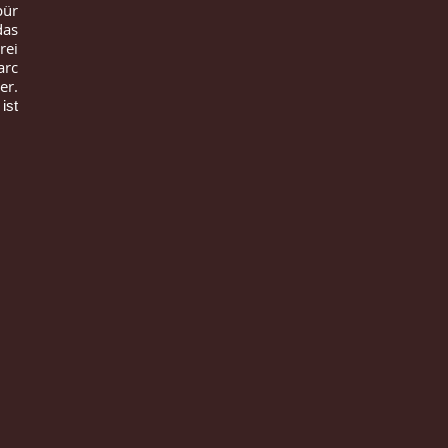
pür
das
rei
arc
er.
ist