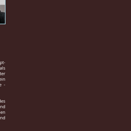
pt-
als
ter
ein
e -
des
und
hen
and