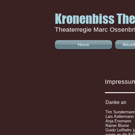
Kronenbiss The
Theaterregie Marc Ossenbr
Home
Aktuel
Impressum
Danke an
Tim Sunderman
Lars Kellermann
Anja Ensmann
Rainer Blume
Guido Leifhelm
(
sowie an die Kult