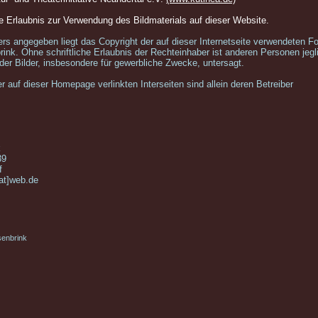
che Erlaubnis zur Verwendung des Bildmaterials auf dieser Website.
ers angegeben liegt das Copyright der auf dieser Internetseite verwendeten F
ink. Ohne schriftliche Erlaubnis der Rechteinhaber ist anderen Personen jegl
der Bilder, insbesondere für gewerbliche Zwecke, untersagt.
er auf dieser Homepage verlinkten Interseiten sind allein deren Betreiber
k
39
f
at]web.de
enbrink