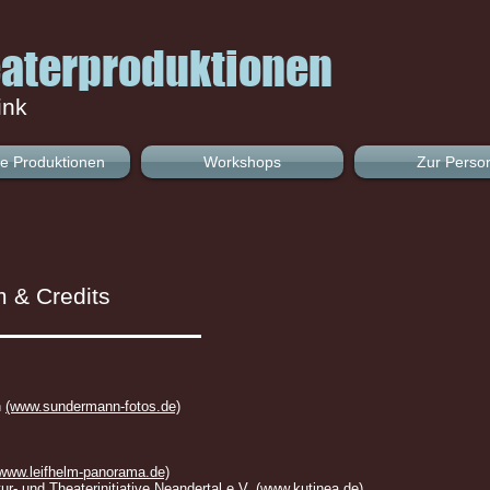
aterproduktionen
ink
le Produktionen
Workshops
Zur Perso
 & Credits
n
(www.sundermann-fotos.de)
www.leifhelm-panorama.de)
ur- und Theaterinitiative Neandertal e.V.
(www.kutinea.de)