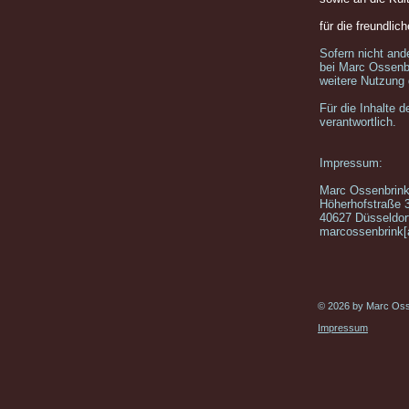
für die freundli
Sofern nicht and
bei Marc Ossenbr
weitere Nutzung 
Für die Inhalte d
verantwortlich.
Impressum:
Marc Ossenbrin
Höherhofstraße 
40627 Düsseldor
marcossenbrink[
© 2026 by Marc Oss
Impressum